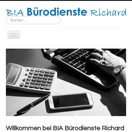
Suchen
...
Navigation
an/aus
HOME
ÜBER MICH
KONTAKT
Willkommen bei BIA Bürodienste Richard